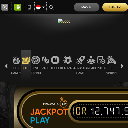
MASUK
DAFTAR
HOT
SLOTS
LIVE
RACE
TOGEL
OLAHRAGA
CRASH
ARCADE
POKER
E-
SABUN
GAMES
CASINO
GAME
SPORTS
AYAM
IDR
12,747,
JACKPOT
PLAY