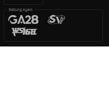
Sabung Ayam