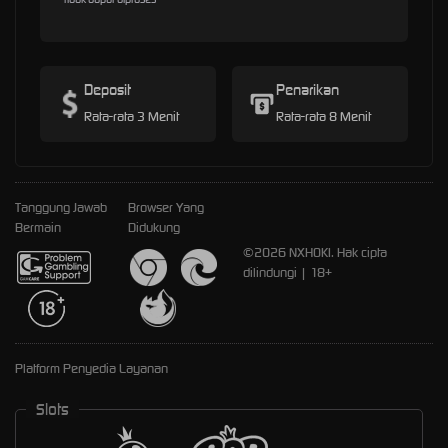
Deposit
Penarikan
Rata-rata 3 Menit
Rata-rata 8 Menit
Tanggung Jawab
Browser Yang
Bermain
Didukung
©2026 NXHOKI. Hak cipta
dilindungi | 18+
Platform Penyedia Layanan
Slots