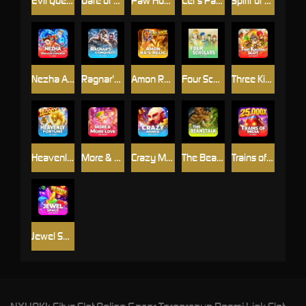
Evil Queen Cauldron
Gate of Ninja
Paw House 2
Let's Party
Spirit of Nine Tails
Nezha And The Dragon Emperor
Ragnar's Conquest
Amon Ra's Relic
Four Scholars
Three Kingdoms Slot
Heavenly Fortune
More & More Love
Crazy Miner
The Beanstalk
Trains of India
Jewel Space