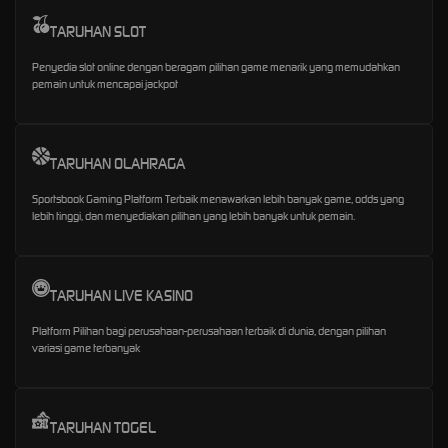
TARUHAN SLOT
Penyedia slot online dengan beragam pilihan game menarik yang memudahkan
pemain untuk mencapai jackpot
TARUHAN OLAHRAGA
Sportsbook Gaming Platform Terbaik menawarkan lebih banyak game, odds yang
lebih tinggi, dan menyediakan pilihan yang lebih banyak untuk pemain.
TARUHAN LIVE KASINO
Platform Pilihan bagi perusahaan-perusahaan terbaik di dunia, dengan pilihan
variasi game terbanyak
TARUHAN TOGEL