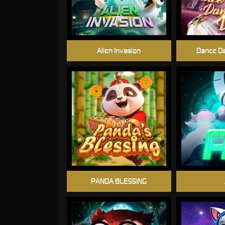
Alien Invasion
Dance D
PANDA BLESSING