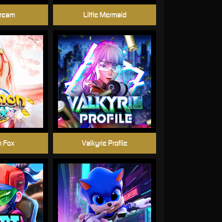
Dream
Little Mermaid
 Fox
Valkyrie Profile