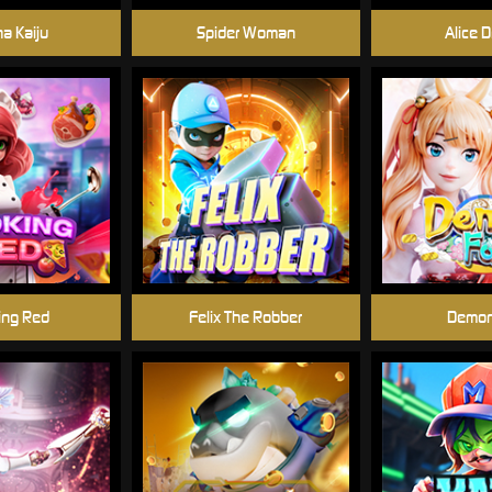
a Kaiju
Spider Woman
Alice 
ing Red
Felix The Robber
Demon