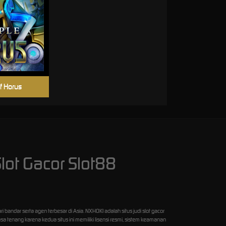
f Horus
lot Gacor Slot88
bandar serta agen terbesar di Asia. NXHOKI adalah situs judi slot gacor
tenang karena kedua situs ini memiliki lisensi resmi, sistem keamanan