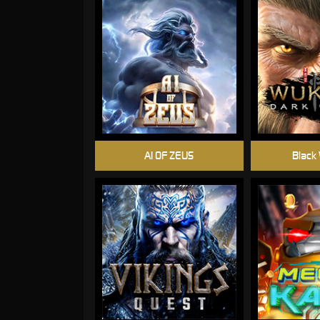
AI OF ZEUS
Black