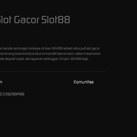
lot Gacor Slot88
bandar serta agen terbesar di Asia. NXHOKI adalah situs judi slot gacor
tenang karena kedua situs ini memiliki lisensi resmi, sistem keamanan
etode deposit cepat, dan layanan pelanggan 24 jam, NXHOKI siap
n
Komunitas
2339299499