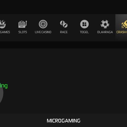
 GAMES
SLOTS
LIVE CASINO
RACE
TOGEL
OLAHRAGA
CRASH
MICROGAMING