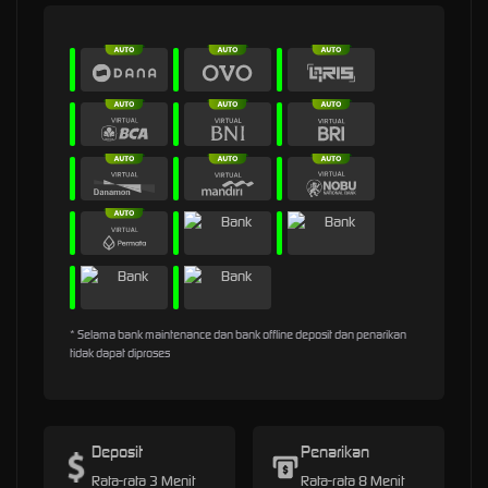
* Selama bank maintenance dan bank offline deposit dan penarikan
tidak dapat diproses
Deposit
Penarikan
Rata-rata 3 Menit
Rata-rata 8 Menit