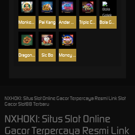
Monkey King Roulette
Pai Kang
Andar Bahar
Triple Chance
Bola Golek
Dragon Tiger 2
Sic Bo
Money Wheel Deluxe
NXHOKI: Situs Slot Online Gacor Terpercaya Resmi Link Slot
Gacor Slot88 Terbaru
NXHOKI: Situs Slot Online
Gacor Terpercaya Resmi Link