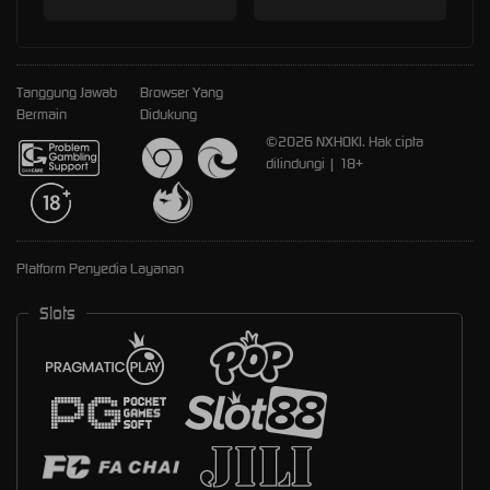
Tanggung Jawab
Browser Yang
Bermain
Didukung
©2026 NXHOKI. Hak cipta
dilindungi | 18+
Platform Penyedia Layanan
Slots