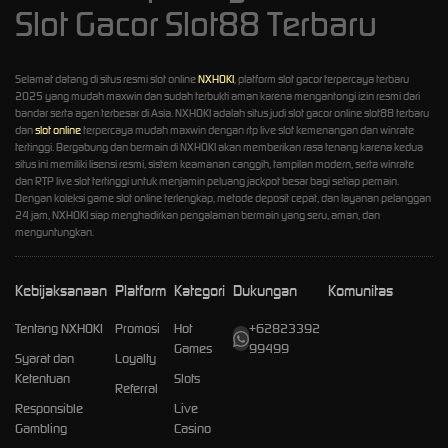
Slot Gacor Slot88 Terbaru
Selamat datang di situs resmi slot online
NXHOKI
, platform slot gacor terpercaya terbaru
2025 yang mudah maxwin dan sudah terbukti aman karena mengantongi izin resmi dari
bandar serta agen terbesar di Asia. NXHOKI adalah situs judi slot gacor online slot88 terbaru
dan
slot online
terpercaya mudah maxwin dengan rtp live slot kemenangan dan winrate
tertinggi. Bergabung dan bermain di NXHOKI akan memberikan rasa tenang karena kedua
situs ini memiliki lisensi resmi, sistem keamanan canggih, tampilan modern, serta winrate
dan RTP live slot tertinggi untuk menjamin peluang jackpot besar bagi setiap pemain.
Dengan koleksi game slot online terlengkap, metode deposit cepat, dan layanan pelanggan
24 jam, NXHOKI siap menghadirkan pengalaman bermain yang seru, aman, dan
menguntungkan.
Kebijaksanaan
Platform
Kategori
Dukungan
Komunitas
Tentang NXHOKI
Promosi
Hot
+62823392
Games
99499
Syarat dan
Loyalty
Ketentuan
Slots
Referral
Responsible
Live
Gambling
Casino