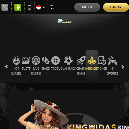
MASUK
DAFTAR
HOT
SLOTS
LIVE
RACE
TOGEL
OLAHRAGA
CRASH
ARCADE
POKER
E-
SABUN
GAMES
CASINO
GAME
SPORTS
AYAM