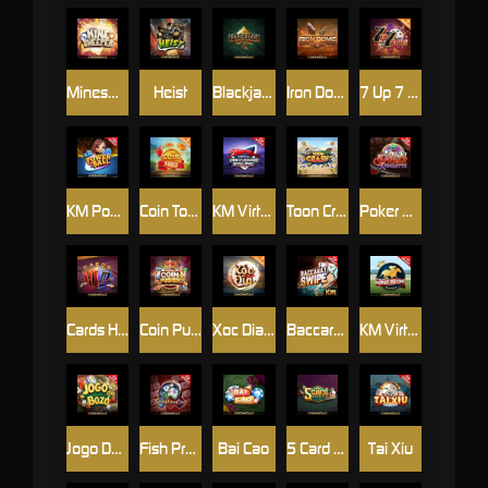
Minesweeper
Heist
Blackjack
Iron Dome
7 Up 7 Down
KM Power Ball
Coin Toss
KM Virtual Greyhound Racing
Toon Crash
Poker Roulette
Cards Hi Lo
Coin Pusher
Xoc Dia Lightning
Baccarat: Swipe
KM Virtual Horse Racing
Jogo De Bozo
Fish Prawn Crab 2
Bai Cao
5 Card Poker
Tai Xiu