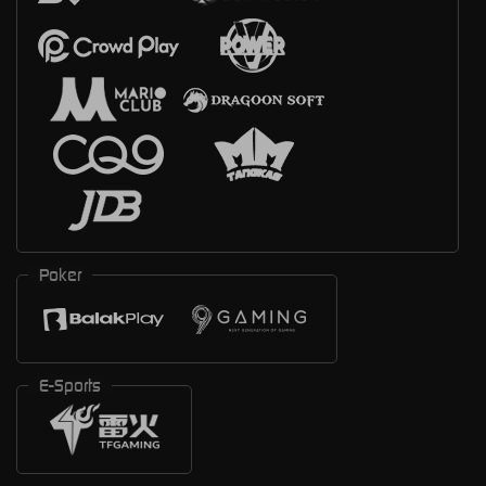
Poker
E-Sports