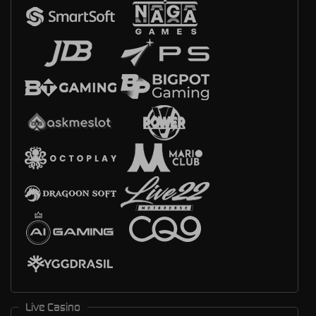
Live Casino