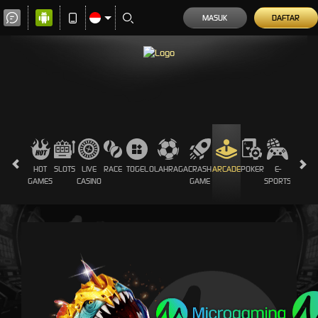
MASUK
DAFTAR
HOT
SLOTS
LIVE
RACE
TOGEL
OLAHRAGA
CRASH
ARCADE
POKER
E-
SABUN
GAMES
CASINO
GAME
SPORTS
AYAM