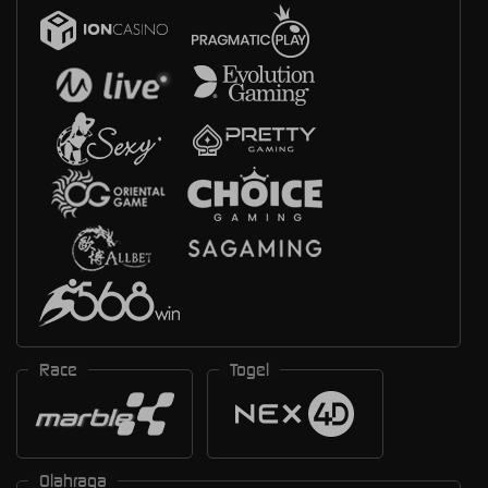
Race
Togel
Olahraga