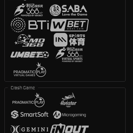
Crash Game