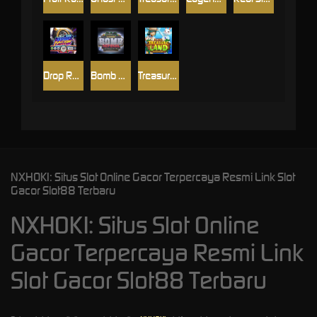
Drop Racing
Bomb Defusal
Treasure Land
NXHOKI: Situs Slot Online Gacor Terpercaya Resmi Link Slot
Gacor Slot88 Terbaru
NXHOKI: Situs Slot Online
Gacor Terpercaya Resmi Link
Slot Gacor Slot88 Terbaru