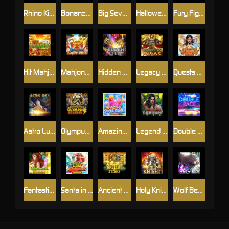
Rhino King
Bonanza Coins
Big Sevens Jackpot
Halloween Ghost
Fury Fighters
Hit Mahjong Wins
Mahjong Super Wins
Hidden City
Legacy of Midas
Quests of Olympus
Astro Luck
Olympus Legend
Amazing Soda Rush
Legend of Tarzan
Double Race
Fantastic Faries
Santa in the Summer
Ancient Stones
Holy Knight
Wolf Begins