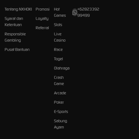
Tentang NXHOKI
Promosi
Hot
+62823392
Games
99499
Syarat dan
Loyalty
Ketentuan
Slots
Referral
Responsible
Live
Gambling
Casino
Pusat Bantuan
Race
Togel
Olahraga
Crash
Game
Arcade
Poker
E-Sports
Sabung
Ayam