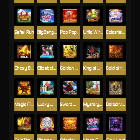
Safari Run
BigBang Spin
Pop Popcorns
Little Witch's Fortune
Celestial Goddess
Cherry Bell
Elizabeth Lab
Golden Panda
King of Pig
Gold of the King
Magic Fire
Lucky Waterfalls
Sword Master
Mystery Wind
Detective’s Dream