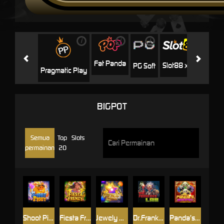
i
i
i
i
i
Facha
Fat Panda
Slot88 x PP
PG Soft
Pragmatic Play
BIGPOT
Semua
Top
Slots
permainan
20
Shoot Piggy
Fiesta Frenzy
Jewely Spin
Dr.Franken’s Lab
Panda’s Jackpot