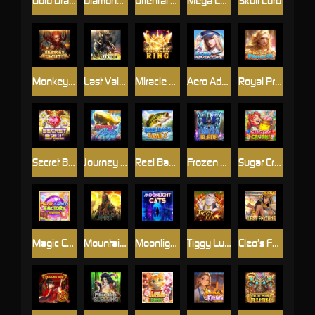
Gold Dragon
Diamond Mask
Oriental Treasures
Mega Cave
Skull Lord
Monkey King
Last Valkyrie
Miracle Ring
Aero Adventure
Royal Princess
Secret Ball
Journey to the Abyss
Reel Bass Family
Frozen Blade
Sugar Crush!
Magic Candy Factory
Mountain Spirit
Moonlight Cats
Tiggy Luck
Cleo’s Fortune