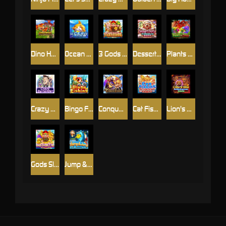
Dino Hunter
Ocean Lord
3 Gods Fishing
Dessert Party
Plants vs. Dinos
Crazy Bartender
Bingo Fishing
Conqueror's Treasure
Cat Fishing
Lion's Orb
Gods Slash Fish
Jump & Jump