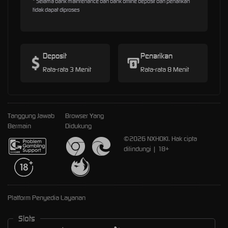
* Selama bank maintenance dan bank offline deposit dan penarikan
tidak dapat diproses
Deposit
Penarikan
Rata-rata 3 Menit
Rata-rata 8 Menit
Tanggung Jawab
Browser Yang
Bermain
Didukung
©2026 NXHOKI. Hak cipta
dilindungi | 18+
Platform Penyedia Layanan
Slots