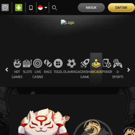
MASUK
DAFTAR
HOT
SLOTS
LIVE
RACE
TOGEL
OLAHRAGA
CRASH
ARCADE
POKER
E-
SABUN
GAMES
CASINO
GAME
SPORTS
AYAM