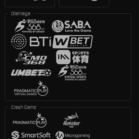
Olahraga
Crash Game