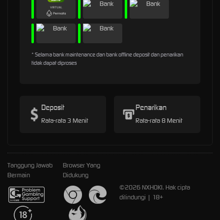
* Selama bank maintenance dan bank offline deposit dan penarikan
tidak dapat diproses
Deposit
Penarikan
Rata-rata 3 Menit
Rata-rata 8 Menit
Tanggung Jawab
Browser Yang
Bermain
Didukung
©2026 NXHOKI. Hak cipta
dilindungi | 18+