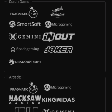
Crash Game
Arcade