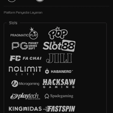
Platform Penyedia Layanan
Slots