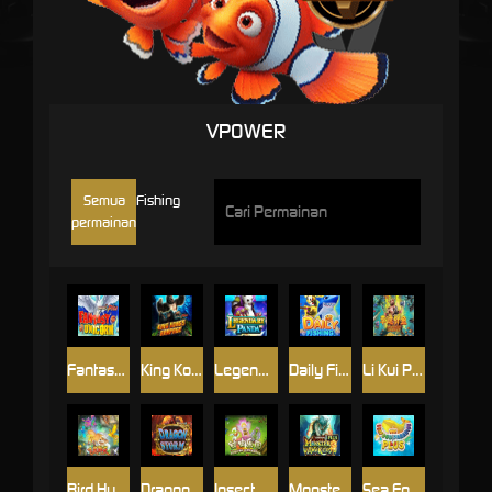
VPOWER
Semua
Fishing
permainan
Fantasy Unicorn
King Kong’s Rampage
Legendary Panda
Daily Fishing
Li Kui Pi Yu
Bird Hunter
Dragon Storm
Insect Paradise
Monster Awaken plus
Sea Food Paradise II Plus