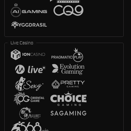
Live Casino