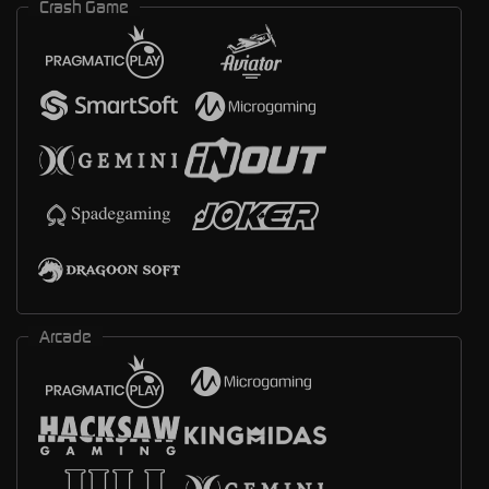
Crash Game
Arcade