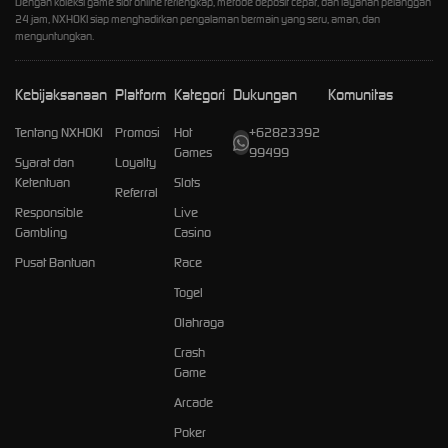
Dengan koleksi game slot online terlengkap, metode deposit cepat, dan layanan pelanggan
24 jam, NXHOKI siap menghadirkan pengalaman bermain yang seru, aman, dan
menguntungkan.
Kebijaksanaan
Platform
Kategori
Dukungan
Komunitas
Tentang NXHOKI
Promosi
Hot
+62823392
Games
99499
Syarat dan
Loyalty
Ketentuan
Slots
Referral
Responsible
Live
Gambling
Casino
Pusat Bantuan
Race
Togel
Olahraga
Crash
Game
Arcade
Poker