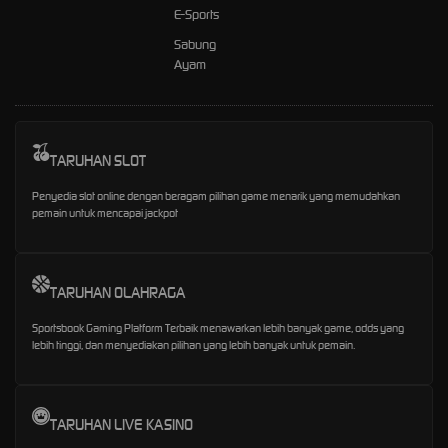
E-Sports
Sabung
Ayam
TARUHAN SLOT
Penyedia slot online dengan beragam pilihan game menarik yang memudahkan
pemain untuk mencapai jackpot
TARUHAN OLAHRAGA
Sportsbook Gaming Platform Terbaik menawarkan lebih banyak game, odds yang
lebih tinggi, dan menyediakan pilihan yang lebih banyak untuk pemain.
TARUHAN LIVE KASINO