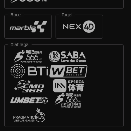
Race
Togel
Olahraga