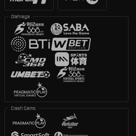
Olahraga
Crash Game