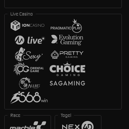
Live Casino
Race
Togel