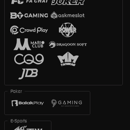
Poker
E-Sports