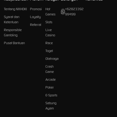
Tentang NXHOKI
Promosi
Hot
+62823392
Games
99499
Syarat dan
Loyalty
Ketentuan
Slots
Referral
Responsible
Live
Gambling
Casino
Pusat Bantuan
Race
Togel
Olahraga
Crash
Game
Arcade
Poker
E-Sports
Sabung
Ayam