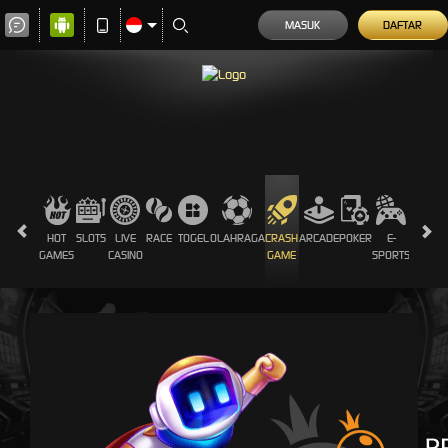
MASUK
DAFTAR
HOT
SLOTS
LIVE
RACE
TOGEL
OLAHRAGA
CRASH
ARCADE
POKER
E-
SABUN
GAMES
CASINO
GAME
SPORTS
AYAM