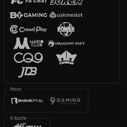
Poker
E-Sports