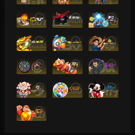
i
i
i
i
i
i
i
i
i
i
i
i
i