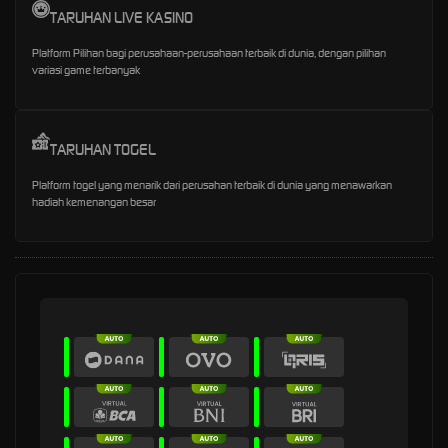
TARUHAN LIVE KASINO
Platform Pilihan bagi perusahaan-perusahaan terbaik di dunia, dengan pilihan
variasi game terbanyak
TARUHAN TOGEL
Platform togel yang menarik dari perusahan terbaik di dunia yang menawarkan
hadiah kemenangan besar