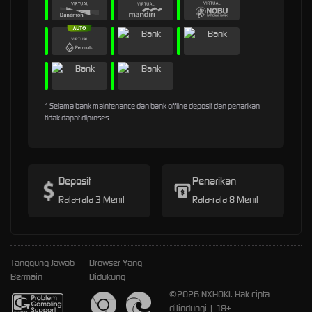
* Selama bank maintenance dan bank offline deposit dan penarikan
tidak dapat diproses
Deposit
Penarikan
Rata-rata 3 Menit
Rata-rata 8 Menit
Tanggung Jawab
Browser Yang
Bermain
Didukung
©2026 NXHOKI. Hak cipta
dilindungi | 18+